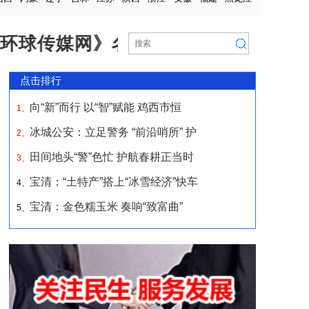
媒网》名称及制作假冒网页和栏目从事非
点击排行
向“新”而行 以“智”赋能 鸡西市恒
1、
冰城公安：立足警务 “前沿哨所” 护
2、
田间地头“警”色忙 护航春耕正当时
3、
宝清：“土特产”搭上“冰雪经济”快车
4、
宝清：金色糯玉米 奏响“致富曲”
5、