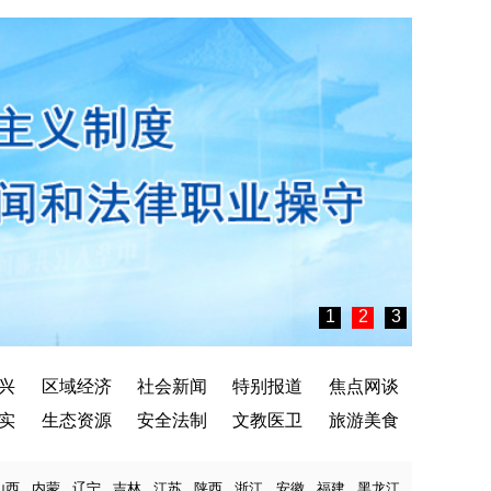
1
2
3
兴
区域经济
社会新闻
特别报道
焦点网谈
实
生态资源
安全法制
文教医卫
旅游美食
山西
内蒙
辽宁
吉林
江苏
陕西
浙江
安徽
福建
黑龙江