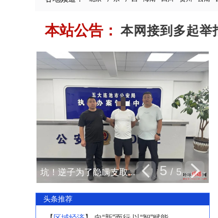
本站公告：
严正声明 本网接到多起举报称
5
/
5
坑！逆子为了隐瞒支取...
头条推荐
【
区域经济
】 向“新”而行 以“智”赋能