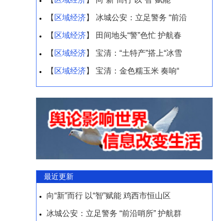
【
区域经济
】 冰城公安：立足警务 “前沿
【
区域经济
】 田间地头“警”色忙 护航春
【
区域经济
】 宝清：“土特产”搭上“冰雪
【
区域经济
】 宝清：金色糯玉米 奏响“
最近更新
向“新”而行 以“智”赋能 鸡西市恒山区
冰城公安：立足警务 “前沿哨所” 护航群