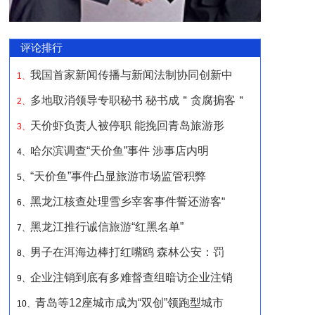
评论排行
我国首家新闻传播与新闻法制协同创新中
1、
多地取消领导专职秘书 秘书成＂贪腐掮客＂
2、
天价虾负责人被停职 能挽回青岛旅游形
3、
哈尔滨调查“天价鱼”事件 涉事店内明
4、
“天价鱼”事件凸显旅游市场监管积弊
5、
黑龙江核查处理雪乡宰客事件誓还游客“
6、
黑龙江推行诚信旅游“红黑名单”
7、
男子在洱海边棒打红嘴鸥 森林公安：罚
8、
企业注销到底有多难督查组暗访企业注销
9、
青岛等12座城市成为“双创”领跑型城市
10、