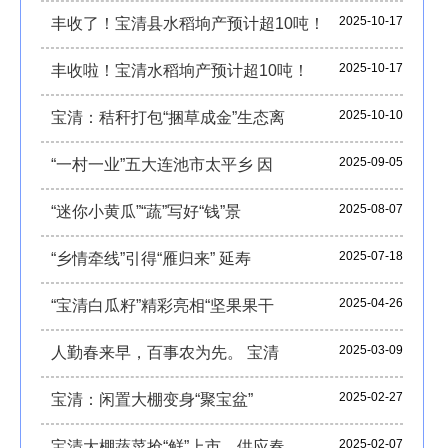
2025-10-17
丰收了！宝清县水稻垧产预计超10吨！
2025-10-17
丰收啦！宝清水稻垧产预计超10吨！
2025-10-10
宝清：秸秆打包“捆草成金”生态离
2025-09-05
“一村一业”五大连池市太平乡 因
2025-08-07
“迷你小黄瓜”“蔬”写好“钱”景
2025-07-18
“乡情牵线”引得“雁归来” 延寿
2025-04-26
“宝清白瓜籽”精彩亮相“坚果果干
2025-03-09
人勤春来早，百事农为先。 宝清
2025-02-27
宝清：闲置大棚变身“聚宝盆”
2025-02-07
宝清大棚蔬菜抢“鲜”上市 供应春