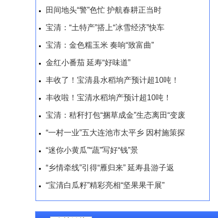
田间地头“警”色忙 护航春耕正当时
宝清：“土特产”搭上“冰雪经济”快车
宝清：金色糯玉米 奏响“致富曲”
金红小番茄 延寿“好味道”
丰收了！宝清县水稻垧产预计超10吨！
丰收啦！宝清水稻垧产预计超10吨！
宝清：秸秆打包“捆草成金”生态离田“变废
“一村一业”五大连池市太平乡 因村施策探
“迷你小黄瓜”“蔬”写好“钱”景
“乡情牵线”引得“雁归来” 延寿县游子返
“宝清白瓜籽”精彩亮相“坚果果干展”