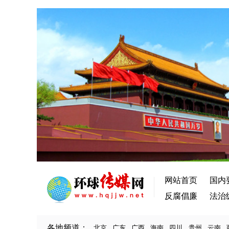
网站首页
国内
反腐倡廉
法治
各地频道：
北京
广东
广西
海南
四川
贵州
云南