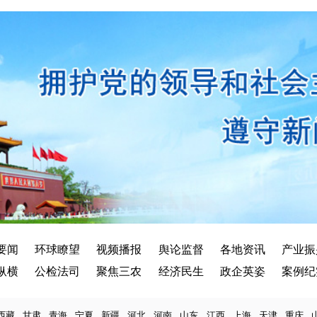
要闻
环球瞭望
视频播报
舆论监督
各地资讯
产业振
纵横
公检法司
聚焦三农
经济民生
政企英姿
案例纪
西藏
甘肃
青海
宁夏
新疆
河北
河南
山东
江西
上海
天津
重庆