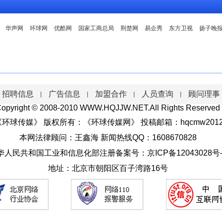
华声网
环球网
优酷网
国家工商总局
荆楚网
易企秀
东方卫视
扬子晚
招聘信息
广告信息
加盟合作
人员查询
顾问理事
丨
丨
丨
丨
opyright © 2008-2010 WWW.HQJJW.NET.All Rights Reserved
球传媒》 版权所有：《环球传媒网》 投稿邮箱：hqcmw2012@
本网法律顾问：王鑫海 新闻热线QQ：1608670828
华人民共和国工业和信息化部注册备案号：
京ICP备12043028号-
地址：北京市朝阳区百子湾路16号